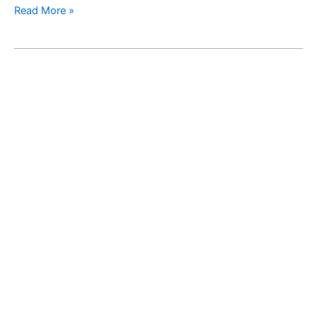
に
Read More »
関
す
る
新
し
い
論
文
を
ArXiv
に
投
稿
し
ま
し
た