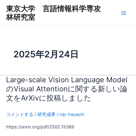
内
Main
東京大学 言語情報科学専攻
容
林研究室
Men
を
ス
キ
ッ
プ
2025年2月24日
Large-scale Vision Language Model
Large-
scale
のVisual Attentionに関する新しい論
Vision
文をArXivに投稿しました
Language
Model
コメントする
/
研究成果
/
nlp-hayashi
の
Visual
https://arxiv.org/pdf/2502.15389
Attention