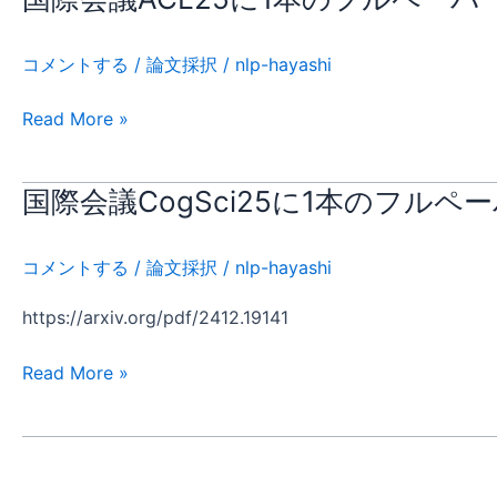
に
際
1
会
コメントする
/
論文採択
/
nlp-hayashi
本
議
の
ACL25
Read More »
フ
に
ル
1
ペ
本
国際会議CogSci25に1本のフルペ
国
ー
の
際
パ
フ
会
コメントする
/
論文採択
/
nlp-hayashi
ー
ル
議
と
ペ
CogSci25
https://arxiv.org/pdf/2412.19141
1
ー
に
本
パ
1
Read More »
の
ー
本
シ
が
の
ョ
採
フ
ー
択
ル