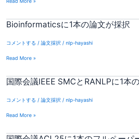
Read More »
に
AP
る
ー
関
に
サ
パ
す
1
Bioinformaticsに1本の論文が採択
ー
Bioinformatics
ー
る
本
ベ
に
が
論
の
イ
1
採
コメントする
/
論文採択
/
nlp-hayashi
文
フ
記
本
択
が
ル
事
の
Read More »
掲
ペ
が
論
載
ー
掲
文
さ
パ
載
が
国際会議IEEE SMCとRANLP
国
れ
ー
さ
採
際
ま
が
れ
択
会
コメントする
/
論文採択
/
nlp-hayashi
し
採
ま
議
た
択
し
IEEE
Read More »
た
SMC
と
RANLP
国際会議ACL25に1本のフルペーパ
国