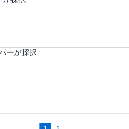
ーパーが採択
1
2