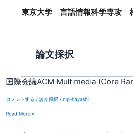
内
投
東京大学 言語情報科学専攻 
容
稿
を
の
ス
ペ
キ
ー
ッ
ジ
プ
送
論文採択
り
国際会議ACM Multimedia (Co
国
際
会
コメントする
/
論文採択
/
nlp-hayashi
議
ACM
Read More »
Multimedia
(Core