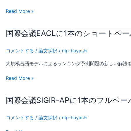
年
語
ル
言
5
処
Read More »
に
語
月
理
関
モ
号
論
す
デ
に
文
国際会議EACLに1本のショートペ
国
る
ル
最
誌
際
論
に
小
に
会
コメントする
/
論文採択
/
nlp-hayashi
文
よ
ベ
1
議
が
る
イ
本
EACL
大規模言語モデルによるランキング予測問題の新しい解法
採
芸
ズ
の
に
択
術
リ
論
1
Read More »
作
ス
文
本
品
ク
が
の
国際会議SIGIR-APに1本のフルペ
の
国
復
採
シ
説
際
号
択
ョ
明
会
に
ー
コメントする
/
論文採択
/
nlp-hayashi
生
議
関
ト
成
SIGIR-
す
ペ