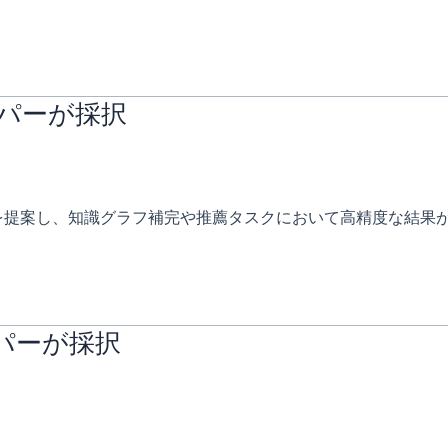
ーパーが採択
を提案し、知識グラフ補完や推薦タスクにおいて高精度な結果
ーパーが採択