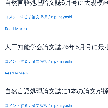
Rank
自然言語処理論文誌6月号に大規模
自
A*)
然
の
言
コメントする
/
論文採択
/
nlp-hayashi
Main
語
Track
処
Read More »
に
理
メ
論
タ
文
人工知能学会論文誌26年5月号に
人
フ
誌
工
ァ
6
知
コメントする
/
論文採択
/
nlp-hayashi
ー
月
能
と
号
学
Read More »
画
に
会
像
大
論
生
規
文
自然言語処理論文誌に1本の論文が
自
成
模
誌
然
モ
画
26
言
コメントする
/
論文採択
/
nlp-hayashi
デ
像