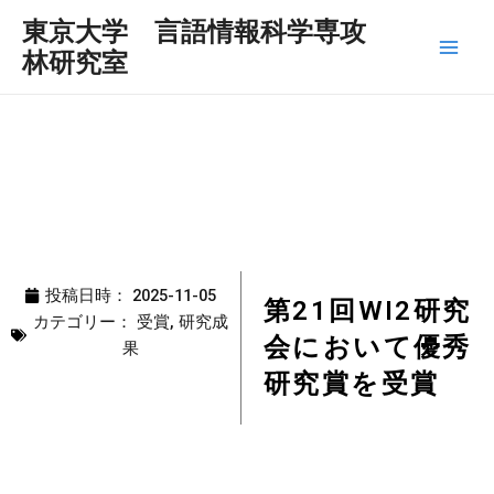
内
Main
東京大学 言語情報科学専攻
容
林研究室
Men
を
ス
キ
ッ
プ
投稿日時：
2025-11-05
第21回WI2研究
カテゴリー：
受賞
,
研究成
会において優秀
果
研究賞を受賞